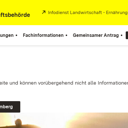
Extern:
Infodienst Landwirtschaft - Ernährun
aftsbehörde
tungen
Fachinformationen
Gemeinsamer Antrag
seite und können vorübergehend nicht alle Informationen
emberg